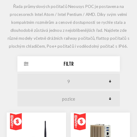
Řada průmyslových počítačů Neousys
POC
je postavena na
procesorech
Intel Atom / Intel Pentium / AMD
. Díky svým velmi
kompaktním rozměrům
a
cenové dostupnosti
se rychle stala a
dlouhodobě zůstává jednou z nejoblíbenějších řad. Najdete zde
různé modely včetně drážních railway počítačů, flattop počítačů s
plochým chladičem, Poe+ počítačů i voděodolný počítač s IP66.
FILTR