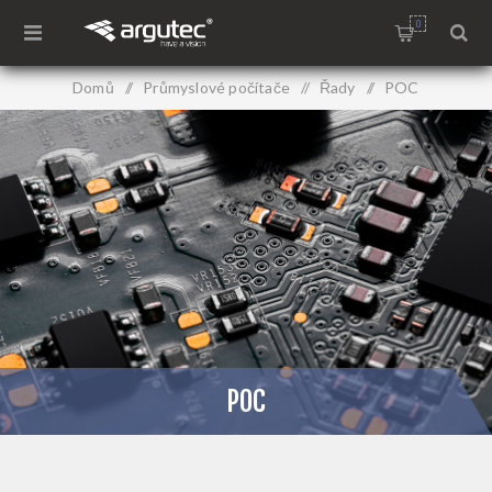
0
Domů
/
Průmyslové počítače
/
Řady
/
POC
POC