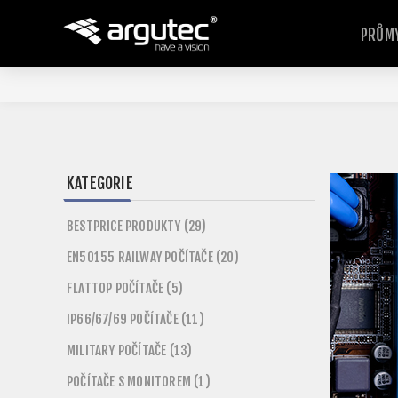
PRŮMY
KATEGORIE
BESTPRICE PRODUKTY (29)
EN50155 RAILWAY POČÍTAČE (20)
FLATTOP POČÍTAČE (5)
IP66/67/69 POČÍTAČE (11)
MILITARY POČÍTAČE (13)
POČÍTAČE S MONITOREM (1)