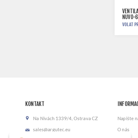
VENTIL
NUVO-
VOLAT P
KONTAKT
INFORMA
Na Nivách 1339/4, Ostrava CZ
Napište 
sales@argutec.eu
O nás