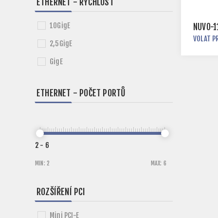
ETHERNET - RYCHLOST
10GigE
NUVO-1
VOLAT P
2,5GigE
GigE
ETHERNET - POČET PORTŮ
2
-
6
MIN:
2
MAX:
6
ROZŠÍŘENÍ PCI
Mini PCI-E