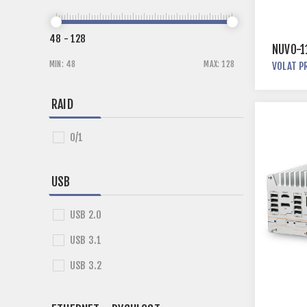
48
-
128
NUVO-1
MIN:
48
MAX:
128
VOLAT P
RAID
0/1
USB
USB 2.0
USB 3.1
USB 3.2