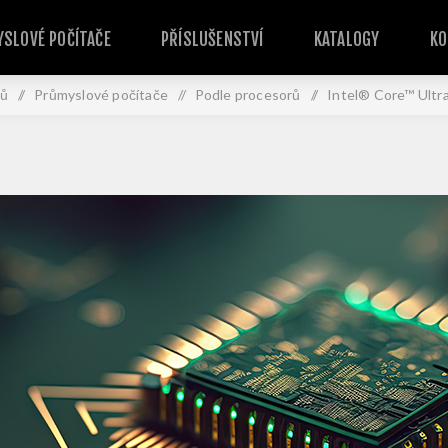
SLOVÉ POČÍTAČE
PŘÍSLUŠENSTVÍ
KATALOGY
KO
ů
/
Průmyslové počítače
/
Podle procesorů
/
Intel® Core™ Ultr