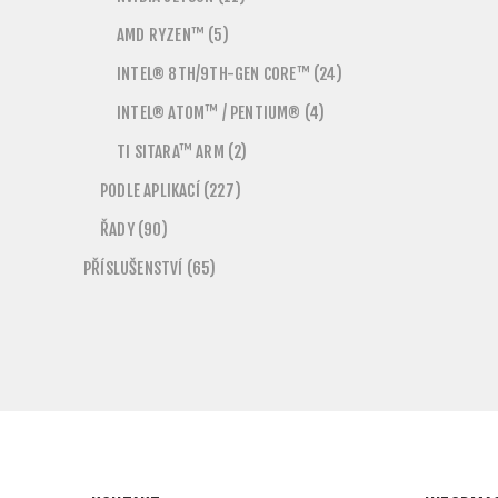
AMD RYZEN™ (5)
INTEL® 8TH/9TH-GEN CORE™ (24)
INTEL® ATOM™ / PENTIUM® (4)
TI SITARA™ ARM (2)
PODLE APLIKACÍ (227)
ŘADY (90)
PŘÍSLUŠENSTVÍ (65)