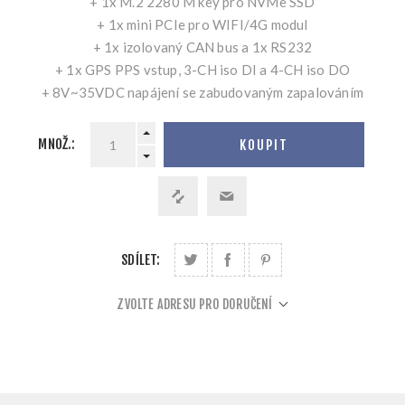
+ 1x M.2 2280 M key pro NVMe SSD
+ 1x mini PCIe pro WIFI/4G modul
+ 1x izolovaný CAN bus a 1x RS232
+ 1x GPS PPS vstup, 3-CH iso DI a 4-CH iso DO
+ 8V~35VDC napájení se zabudovaným zapalováním
MNOŽ.:
KOUPIT
SDÍLET:
ZVOLTE ADRESU PRO DORUČENÍ