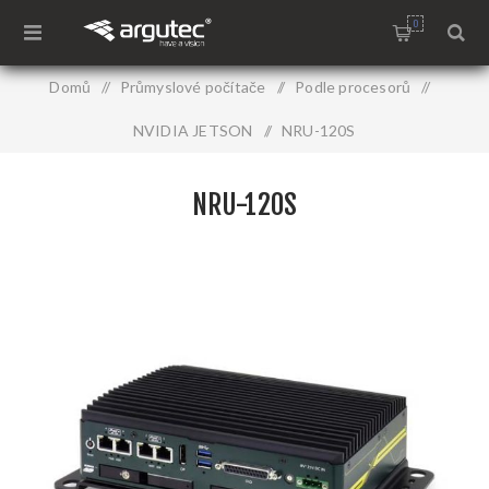
0
Domů
/
Průmyslové počítače
/
Podle procesorů
/
NVIDIA JETSON
/
NRU-120S
NRU-120S