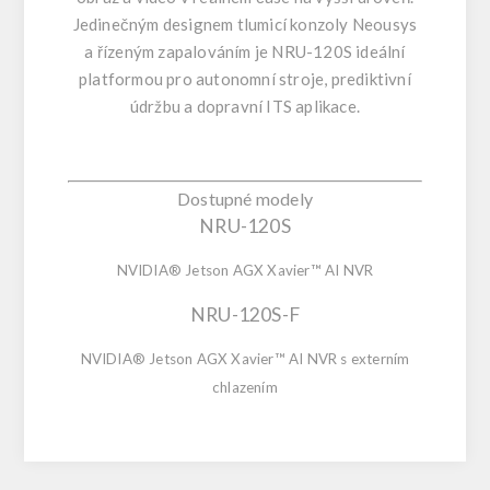
Jedinečným designem tlumicí konzoly Neousys
a řízeným zapalováním je NRU-120S ideální
platformou pro autonomní stroje, prediktivní
údržbu a dopravní ITS aplikace.
Dostupné modely
NRU-120S
NVIDIA® Jetson AGX Xavier™ AI NVR
NRU-120S-F
NVIDIA® Jetson AGX Xavier™ AI NVR s externím
chlazením