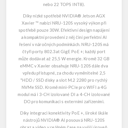
nebo 22 TOPS INT8).
Díky nízké spotřebě NVIDIA® Jetson AGX
Xavier ™ nabízí NRU-120S vysoký výkon při
spotřebě pouze 30W. Efektivní design napájení
a kompaktní provedení z něj činí perfektní AI
řešení v náročných podmínkách. NRU-120S má
čtyři porty 802.3at GigE PoE +; každý port
může dodávat až 25,5 W energie. Kromě 32 GB
eMMC v Xavier obsahuje NRU-120S dále dva
vpředu přístupné, za chodu vyměnitelné 2,5
"HDD / SSD disky a slot M.2 2280 pro rychlý
NVMe SSD. Kromě mini-PCIe pro WIFI a 4G
modul má i 3-CH izolované DI a 4-CH izolované
DO pro komunikaci s externími zařízeními.
Díky integraci konektivity PoE +, široké škále
nástrojů NVIDIA® AI posouvá NRU-120S
obraz a video v reálném čase na vyšší úroveň.