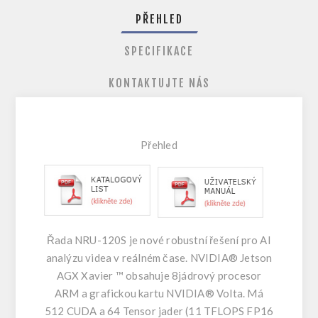
PŘEHLED
SPECIFIKACE
KONTAKTUJTE NÁS
Přehle
d
Řada NRU-120S je nové robustní řešení pro AI
analýzu videa v reálném čase. NVIDIA® Jetson
AGX Xavier ™ obsahuje 8jádrový procesor
ARM a grafickou kartu NVIDIA® Volta. Má
512 CUDA a 64 Tensor jader (11 TFLOPS FP16