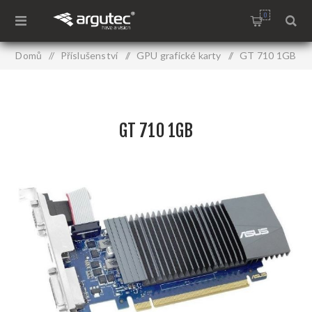
0
Domů
/
Příslušenství
/
GPU grafické karty
/
GT 710 1GB
GT 710 1GB